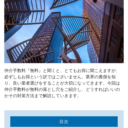
LINEからのお問い合わせ
CONTACT
簡単なご質問から
専門的な内容までお任せください。
メールでの受付
お問い合わせフォーム
24時間受付中
仲介手数料『無料』と聞くと、とてもお得に聞こえますが、
必ずしもお得という訳ではございません。業界の裏側を知
お電話での受付
り、良い業者選びをすることが大切になってきます。今回は
03-6233-9573
仲介手数料が無料の落とし穴をご紹介し、どうすればいいの
受付時間：10:00～19:00
かその対策方法まで解説していきます。
目次