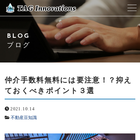
会社概要
BLOG
スタッフ紹介
ブログ
サービス紹介
アクセス
仲介手数料無料には要注意！？抑え
ておくべきポイント３選
よくある質問
2021.10.14
ブログ
不動産豆知識
お問い合わせ